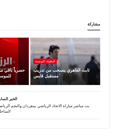
مشاركة
البطولة ‏التونسية
ثابت القاهري ينسحب من تدريب
حصرياً باقي مو
مستقبل قابس
للموسم ال
الخبر السا
بث مباشر مباراة الاتحاد الرياضي ببنقردان والنجم الريا
الساحل