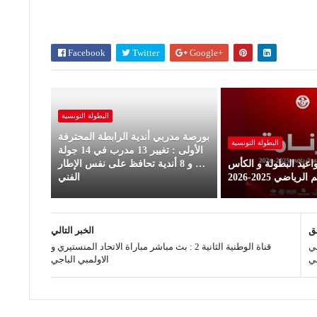
Facebook
Twitter
Google+
البطولة ‏التونسية
بورصة مدربي أندية الرابطة المحترفة
البطولة ‏التونسية
الأولى : تغيير 13 مدرب في 14 جولة
اعيد البطولة و الكأس
… و 8 أندية تحافظ على نفس الإطار
رياضي 2025-2026
الفني
بق
الخبر التالي
ضي
قناة الوطنية الثانية 2 : بث مباشر مباراة الاتحاد المنستيري و
ي
الاولمبي الباجي