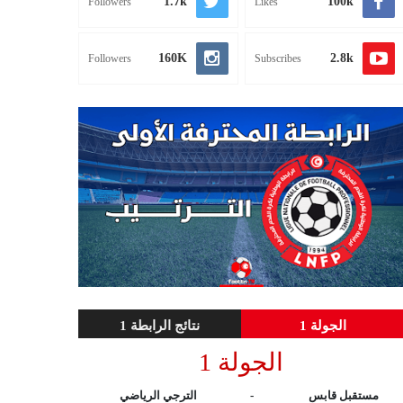
1.7k
100k
Followers
Likes
160K
2.8k
Followers
Subscribes
الجولة 1
نتائج الرابطة 1
الجولة 1
مستقبل قابس
-
الترجي الرياضي