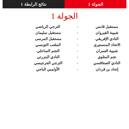
الجولة 1
نتائج الرابطة 1
الجولة 1
مستقبل قابس
-
الترجي الرياضي
شبيبة القيروان
-
مستقبل سليمان
النادي الإفريقي
-
مستقبل المرسى
الاتحاد المنستيري
-
الملعب التونسي
شبيبة العمران
-
النجم الساحلي
نجم المتلوي
-
النادي البنزرتي
النادي الصفاقسي
-
الترجي الجرجيسي
إتحاد بن قردان
-
الأولمبي الباجي