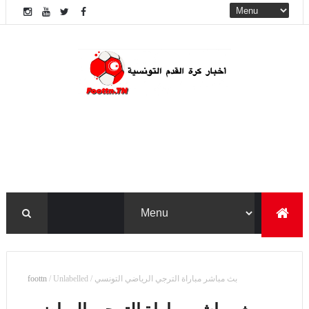
بث مباشر مباراة الترجي الرياضي التونسي
/
Unlabelled
/
foottn