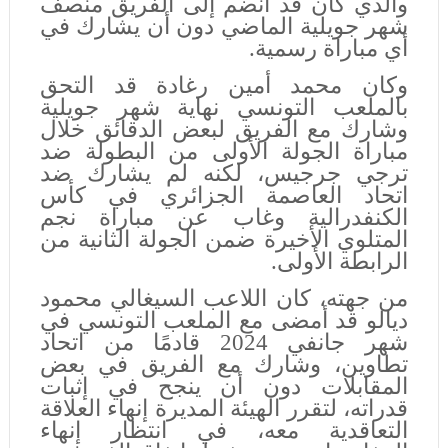
والذي كان قد انضم إلى الفريق منصف
شهر جويلية الماضي دون أن يشارك في
أي مباراة رسمية.
وكان محمد أمين رغادة قد التحق
بالملعب التونسي نهاية شهر جويلية
وشارك مع الفريق لبعض الدقائق خلال
مباراة الجولة الأولى من البطولة ضد
ترجي جرجيس، لكنه لم يشارك ضد
اتحاد العاصمة الجزائري في كأس
الكنفدرالية وغاب عن مباراة نجم
المتلوي الأخيرة ضمن الجولة الثانية من
الرابطة الأولى.
من جهته، كان اللاعب السيغالي محمود
ديالو قد أمضى مع الملعب التونسي في
شهر جانفي 2024 قادمًا من اتحاد
تطاوين، وشارك مع الفريق في بعض
المقابلات دون أن ينجح في إثبات
قدراته، لتقرر الهيئة المديرة إنهاء العلاقة
التعاقدية معه، في انتظار إنهاء