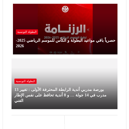
البطولة ‏التونسية
حصرياً باقي مواعيد البطولة و الكأس للموسم الرياضي 2025-
2026
البطولة ‏التونسية
بورصة مدربي أندية الرابطة المحترفة الأولى : تغيير 13
مدرب في 14 جولة … و 8 أندية تحافظ على نفس الإطار
الفني