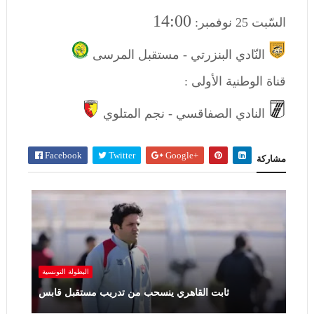
14:00
السّبت 25 نوفمبر:
النّادي البنزرتي - مستقبل المرسى
قناة الوطنية الأولى :
النادي الصفاقسي - نجم المتلوي
Facebook
Twitter
Google+
مشاركة
البطولة ‏التونسية
ثابت القاهري ينسحب من تدريب مستقبل قابس