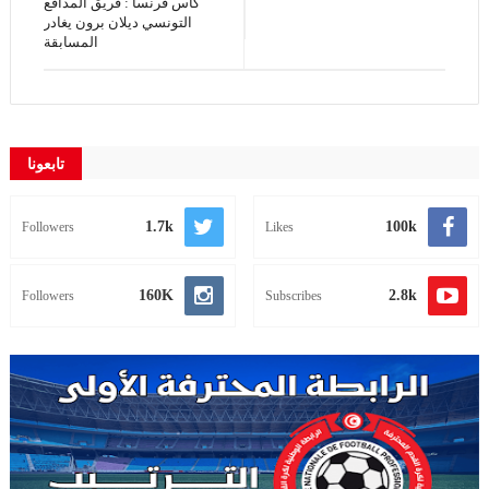
كأس فرنسا : فريق المدافع
التونسي ديلان برون يغادر
المسابقة
تابعونا
1.7k
100k
Followers
Likes
160K
2.8k
Followers
Subscribes