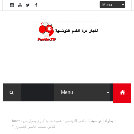
البطولة التونسية
/
الملعب التونسي : عقوبة مالية كبرى بقرار من
/
foottn
التاس بسبب جاسر الخميري ؟