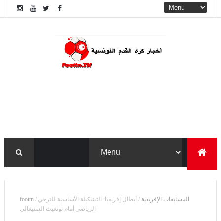
المسابقات الإفريقية
/
أبطال إفريقيا: التشكيلة الأساسية للترجي
/
foottn
الرياضي أمام تونغيث السنيغالي